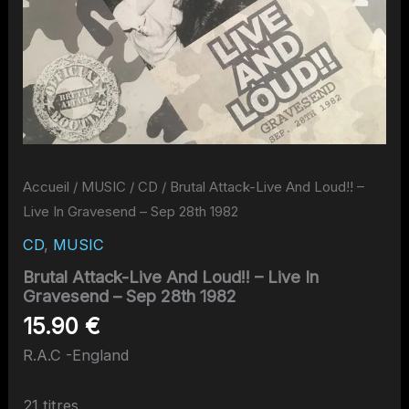
Accueil
/
MUSIC
/
CD
/ Brutal Attack-Live And Loud!! –
Live In Gravesend – Sep 28th 1982
CD
,
MUSIC
Brutal Attack-Live And Loud!! – Live In
Gravesend – Sep 28th 1982
15.90
€
R.A.C -England
21 titres