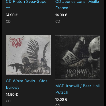
CD Pluton Svea-Super
CD Jeunes cons…Vieille
**
France !
14.90
€
14.90
€
CD
CD
CD White Devils – Głos
MCD Ironwill / Beer Hall
Europy
Putsch
14.90
€
10.00
€
CD
CD