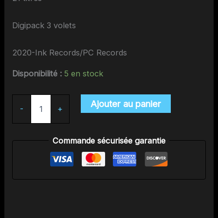
Digipack 3 volets
2020-Ink Records/PC Records
Disponibilité :
5 en stock
quantité
Ajouter au panier
-
+
de
Brutal
Attack-
Live
Commande sécurisée garantie
And
Loud!!
-
Live
In
Gravesend
-
Sep