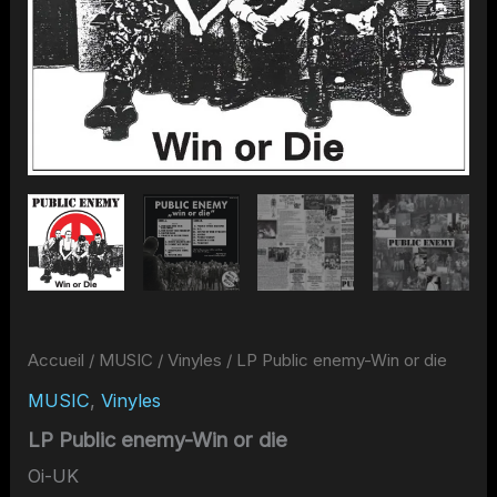
Accueil
/
MUSIC
/
Vinyles
/ LP Public enemy-Win or die
MUSIC
,
Vinyles
LP Public enemy-Win or die
Oi-UK